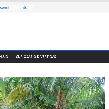
nnovación
mpresa pesquera de
Sur
sencial alimento
idos
nsejo de Derechos
an cerco de
a Cuba
des para importar
lsar la movilidad
a
SALUD
CURIOSAS O DIVERTIDAS
e al Encuentro
 Partidos
reros en La