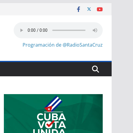
Programación de @RadioSantaCruz