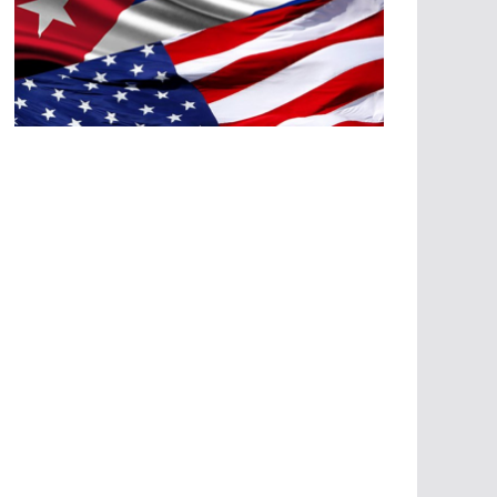
A
G
R
E
SI
O
N
E
S
E
C
O
N
Ó
M
IC
A
S
A
G
R
E