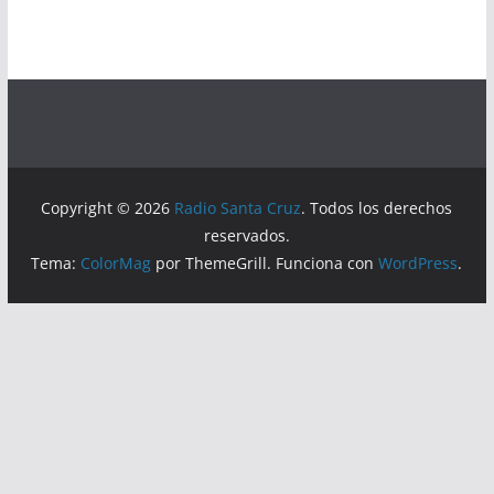
Copyright © 2026
Radio Santa Cruz
. Todos los derechos
reservados.
Tema:
ColorMag
por ThemeGrill. Funciona con
WordPress
.