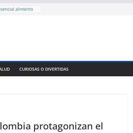
sencial alimento
idos
nsejo de Derechos
an cerco de
a Cuba
des para importar
lsar la movilidad
a
e al Encuentro
 Partidos
reros en La
SALUD
CURIOSAS O DIVERTIDAS
nnovación
mpresa pesquera de
Sur
olombia protagonizan el