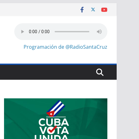
Programación de @RadioSantaCruz