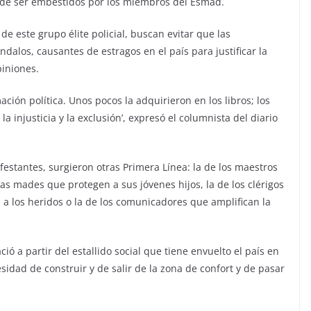
o de ser embestidos por los miembros del Esmad.
 este grupo élite policial, buscan evitar que las
ndalos, causantes de estragos en el país para justificar la
piniones.
ción política. Unos pocos la adquirieron en los libros; los
 injusticia y la exclusión’, expresó el columnista del diario
festantes, surgieron otras Primera Línea: la de los maestros
las mades que protegen a sus jóvenes hijos, la de los clérigos
 a los heridos o la de los comunicadores que amplifican la
ó a partir del estallido social que tiene envuelto el país en
sidad de construir y de salir de la zona de confort y de pasar