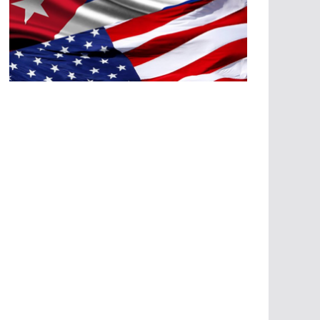
A
G
R
E
SI
O
N
E
S
E
C
O
N
Ó
M
IC
A
S
A
G
R
E