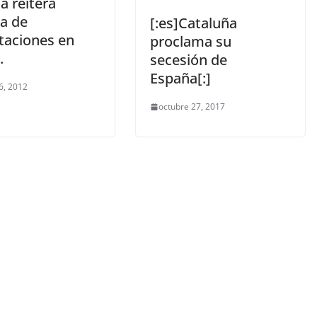
 reitera
ca de
[:es]Cataluña
taciones en
proclama su
.
secesión de
España[:]
6, 2012
octubre 27, 2017