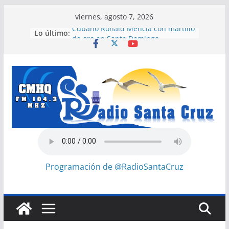
Saltar
viernes, agosto 7, 2026
al
Lo último:
Cubano Ronald Mencía con martillo
contenido
de oro en Santo Domingo
Celebrará Uneac aniversario 65 con
jornada Arte fiel
La guerra de Trump contra Irán le
crea un problema en su propio
país
Siguen labores de rescate en
escuela con desplome parcial en
Cuba
Nuevas facilidades para importar
vehículos e impulsar la movilidad
eléctrica en Cuba
Programación de @RadioSantaCruz