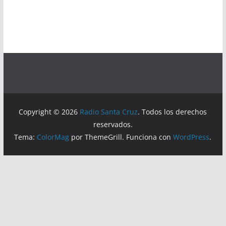
Copyright © 2026
Radio Santa Cruz
. Todos los derechos
reservados.
Tema:
ColorMag
por ThemeGrill. Funciona con
WordPress
.