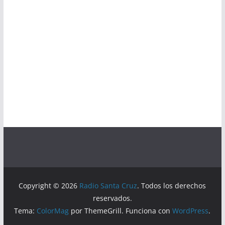
Copyright © 2026
Radio Santa Cruz
. Todos los derechos
reservados.
Tema:
ColorMag
por ThemeGrill. Funciona con
WordPress
.