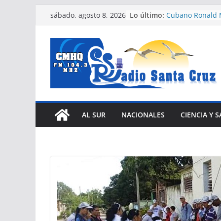
Nuevas facilida
Saltar
Lo último:
vehículos e impu
sábado, agosto 8, 2026
al
eléctrica en Cub
Cubano Ronald M
contenido
de oro en Santo
Celebrará Uneac
jornada Arte fiel
La guerra de Tru
crea un problem
país
Expertos del Co
Humanos conden
AL SUR
NACIONALES
CIENCIA Y 
Estados Unidos 