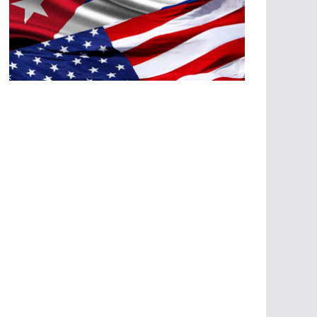
A
G
R
E
SI
O
N
E
S
E
C
O
N
Ó
M
IC
A
S
A
G
R
E