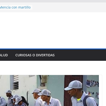
des para importar
lsar la movilidad
a
encía con martillo
 Domingo
 aniversario 65 con
mp contra Irán le
a en su propio
nsejo de Derechos
an cerco de
SALUD
CURIOSAS O DIVERTIDAS
a Cuba