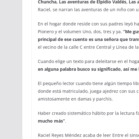
Chu
n
cha, Las aventuras de Elpidio Vald
és
, Las
Raciel, se narran las aventuras de un niño con u
En el hogar donde reside con sus padres leyó h
Pionero y el volumen Uno, dos, tres y ya.
“
Me gus
principal de ese cuento es una señora que tran
el vecino de la calle C entre Central y Línea de 
Cuando elige un texto para deleitarse en el hoga
en alguna palabra
busco su significado, así m
El pequeño lector cuando tiene algún tiempo lib
donde está matriculado, juega ajedrez con sus 
amistosamente en damas y parchís.
Haber creado sistemático hábito por la lectura 
mucho más
”
.
Raciel Reyes Méndez acaba de leer Entre el sinso