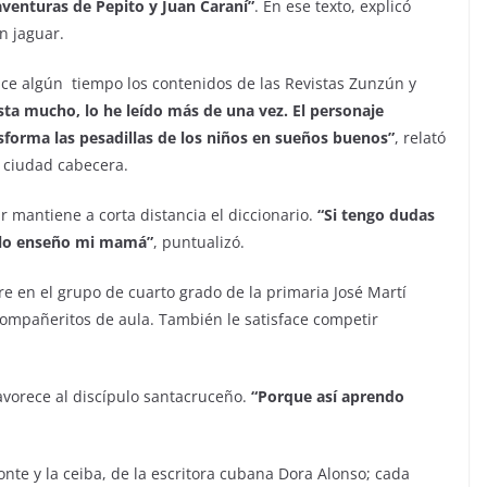
 aventuras de Pepito y Juan Caraní
”
.
En ese texto, explicó
n jaguar.
ace algún tiempo los contenidos de las Revistas Zunzún y
ta mucho, lo he leído más de una vez.
El personaje
sforma las pesadillas de los niños en sueños
buenos
”
, relató
la ciudad cabecera.
r mantiene a corta distancia el diccionario.
“
Si tengo dudas
e lo enseño mi mamá
”
, puntualizó.
re en el grupo de cuarto grado de la primaria José Martí
compañeritos de aula. También le satisface competir
favorece al discípulo santacruceño.
“
Porque así aprendo
nte y la ceiba, de la escritora cubana Dora Alonso; cada