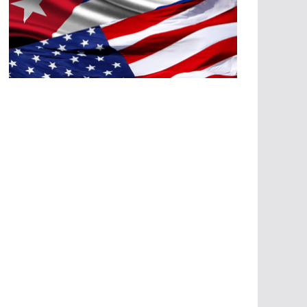
A
G
R
E
SI
O
N
E
S
E
C
O
N
Ó
M
IC
A
S
A
G
R
E