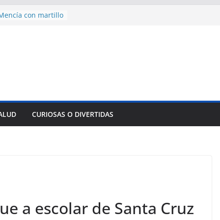
encía con martillo
 Domingo
 aniversario 65 con
mp contra Irán le
a en su propio
nsejo de Derechos
an cerco de
a Cuba
des para importar
SALUD
CURIOSAS O DIVERTIDAS
lsar la movilidad
a
gue a escolar de Santa Cruz