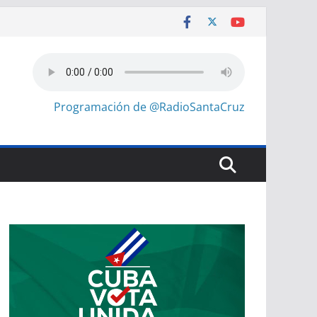
Programación de @RadioSantaCruz