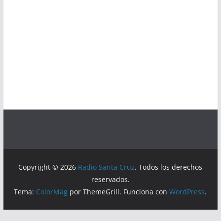
Copyright © 2026
Radio Santa Cruz
. Todos los derechos
reservados.
Tema:
ColorMag
por ThemeGrill. Funciona con
WordPress
.