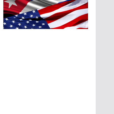
A
G
R
E
SI
O
N
E
S
E
C
O
N
Ó
M
IC
A
S
A
G
R
E