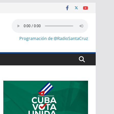
Programación de @RadioSantaCruz