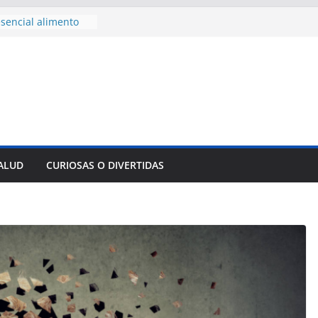
nnovación
mpresa pesquera de
Sur
sencial alimento
idos
nsejo de Derechos
an cerco de
a Cuba
des para importar
lsar la movilidad
a
e al Encuentro
SALUD
CURIOSAS O DIVERTIDAS
 Partidos
reros en La