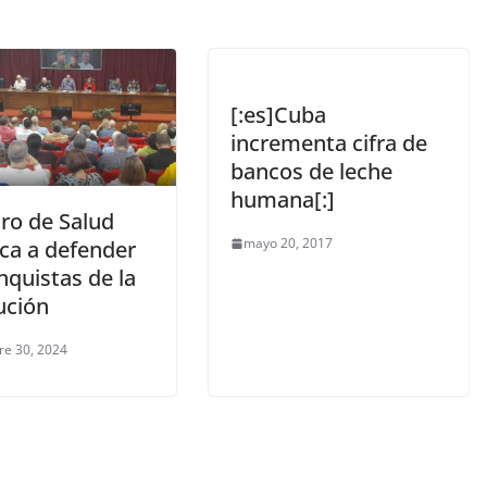
[:es]Cuba
incrementa cifra de
bancos de leche
humana[:]
tro de Salud
mayo 20, 2017
ca a defender
nquistas de la
ución
re 30, 2024