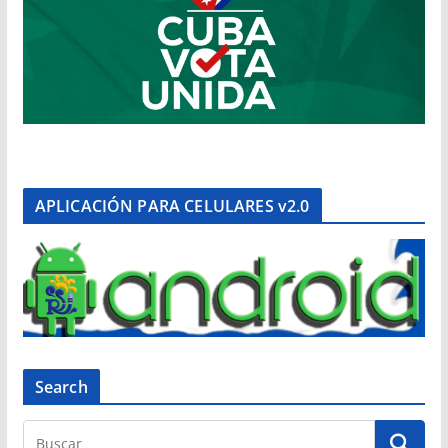
APLICACIÓN PARA CELULARES v2.0
Search