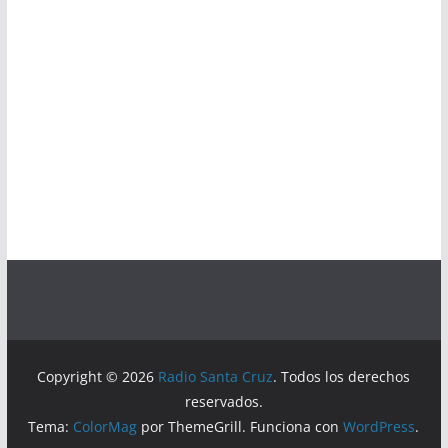
Copyright © 2026
Radio Santa Cruz
. Todos los derechos
reservados.
Tema:
ColorMag
por ThemeGrill. Funciona con
WordPress
.