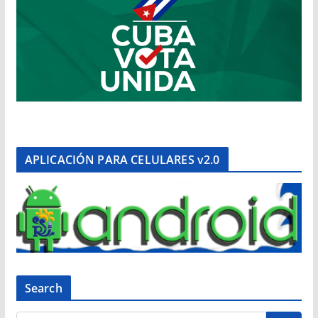
APLICACIÓN PARA CELULARES v2.0
Search