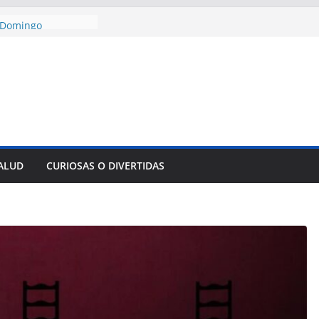
encía con martillo
 Domingo
 aniversario 65 con
mp contra Irán le
a en su propio
de rescate en
plome parcial en
des para importar
SALUD
CURIOSAS O DIVERTIDAS
lsar la movilidad
a