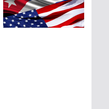
A
G
R
E
SI
O
N
E
S
E
C
O
N
Ó
M
IC
A
S
A
G
R
E