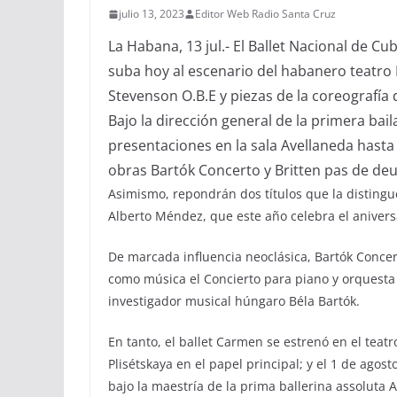
julio 13, 2023
Editor Web Radio Santa Cruz
La Habana, 13 jul.- El Ballet Nacional de C
suba hoy al escenario del habanero teatro 
Stevenson O.B.E y piezas de la coreografía d
Bajo la dirección general de la primera bai
presentaciones en la sala Avellaneda hasta e
obras Bartók Concerto y Britten pas de de
Asimismo, repondrán dos títulos que la distingue
Alberto Méndez, que este año celebra el aniver
De marcada influencia neoclásica, Bartók Concert
como música el Concierto para piano y orquesta n
investigador musical húngaro Béla Bartók.
En tanto, el ballet Carmen se estrenó en el teat
Plisétskaya en el papel principal; y el 1 de ago
bajo la maestría de la prima ballerina assoluta A