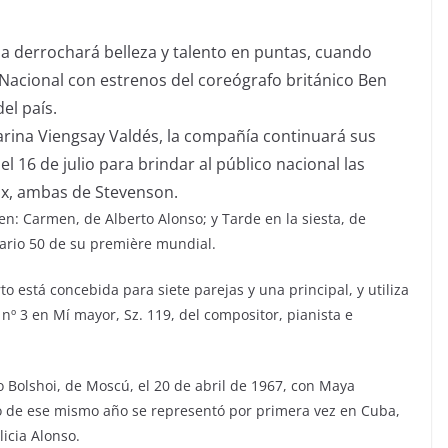
uba derrochará belleza y talento en puntas, cuando
Nacional con estrenos del coreógrafo británico Ben
el país.
larina Viengsay Valdés, la compañía continuará sus
l 16 de julio para brindar al público nacional las
ux, ambas de Stevenson.
n: Carmen, de Alberto Alonso; y Tarde en la siesta, de
sario 50 de su première mundial.
o está concebida para siete parejas y una principal, y utiliza
º 3 en Mí mayor, Sz. 119, del compositor, pianista e
ro Bolshoi, de Moscú, el 20 de abril de 1967, con Maya
sto de ese mismo año se representó por primera vez en Cuba,
licia Alonso.