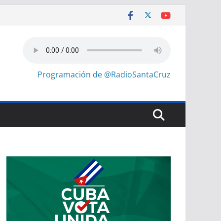
Programación de @RadioSantaCruz