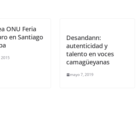
ea ONU Feria
bro en Santiago
Desandann:
ba
autenticidad y
talento en voces
, 2015
camagüeyanas
mayo 7, 2019