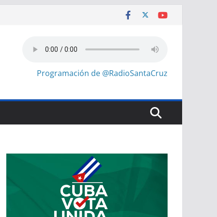
Programación de @RadioSantaCruz