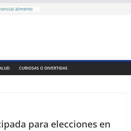
sencial alimento
idos
nsejo de Derechos
an cerco de
a Cuba
des para importar
lsar la movilidad
a
e al Encuentro
 Partidos
reros en La
SALUD
CURIOSAS O DIVERTIDAS
nnovación
mpresa pesquera de
Sur
cipada para elecciones en