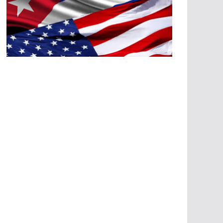
A
G
R
E
SI
O
N
E
S
E
C
O
N
Ó
M
IC
A
S
A
G
R
E