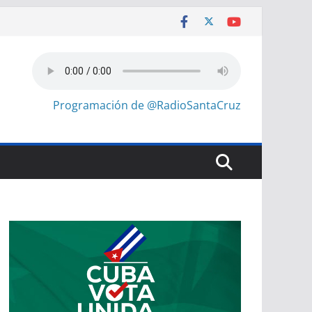
Programación de @RadioSantaCruz