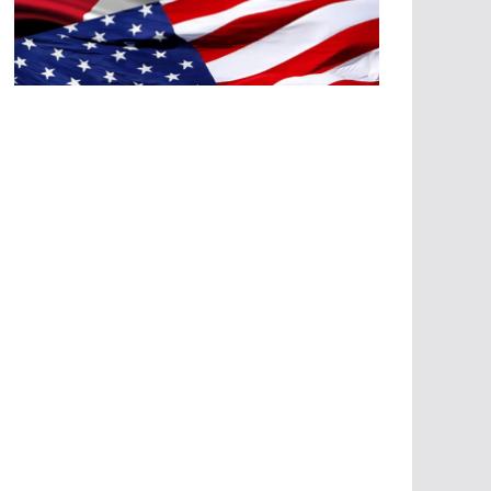
A
G
R
E
SI
O
N
E
S
E
C
O
N
Ó
M
IC
A
S
A
G
R
E
SI
O