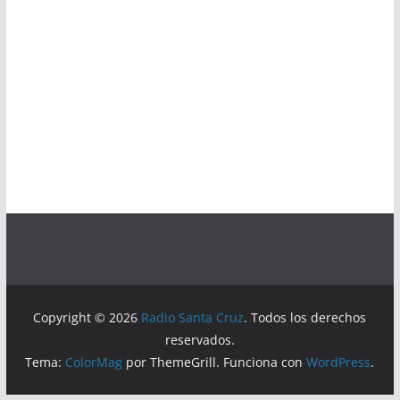
Copyright © 2026
Radio Santa Cruz
. Todos los derechos
reservados.
Tema:
ColorMag
por ThemeGrill. Funciona con
WordPress
.