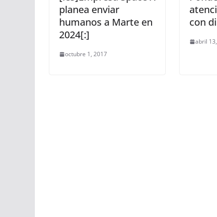
planea enviar
atenc
humanos a Marte en
con d
2024[:]
abril 13
octubre 1, 2017