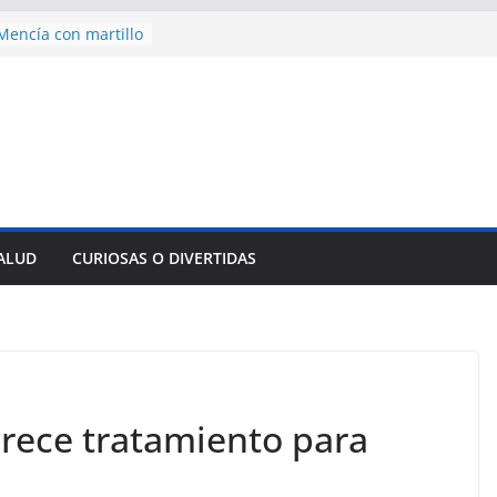
encía con martillo
 Domingo
 aniversario 65 con
mp contra Irán le
a en su propio
nsejo de Derechos
an cerco de
a Cuba
des para importar
SALUD
CURIOSAS O DIVERTIDAS
lsar la movilidad
a
orece tratamiento para