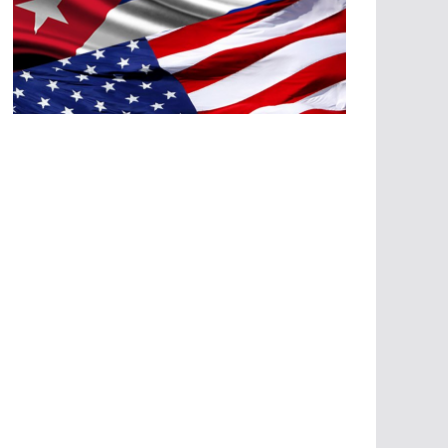
A
G
R
E
SI
O
N
E
S
E
C
O
N
Ó
M
IC
A
S
A
G
R
E