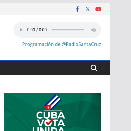
Programación de @RadioSantaCruz