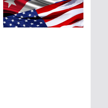
A
G
R
E
SI
O
N
E
S
E
C
O
N
Ó
M
IC
A
S
A
G
R
E