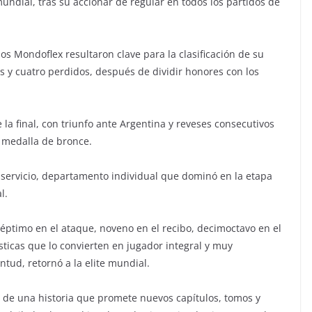
mundial, tras su accionar de regular en todos los partidos de
s Mondoflex resultaron clave para la clasificación de su
 y cuatro perdidos, después de dividir honores con los
la final, con triunfo ante Argentina y reveses consecutivos
la medalla de bronce.
l servicio, departamento individual que dominó en la etapa
l.
éptimo en el ataque, noveno en el recibo, decimoctavo en el
sticas que lo convierten en jugador integral y muy
tud, retornó a la elite mundial.
o de una historia que promete nuevos capítulos, tomos y