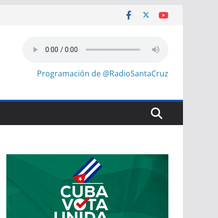
Programación de @RadioSantaCruz