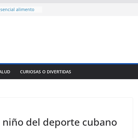
sencial alimento
idos
nsejo de Derechos
an cerco de
a Cuba
des para importar
lsar la movilidad
a
e al Encuentro
 Partidos
reros en La
SALUD
CURIOSAS O DIVERTIDAS
nnovación
mpresa pesquera de
Sur
o niño del deporte cubano