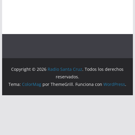
Copyright © 2026
Radio Santa Cruz
. Todos los derechos
reservados.
Tema:
ColorMag
por ThemeGrill. Funciona con
WordPress
.