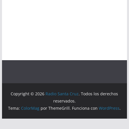
Copyright © 2026
Radio Santa Cruz
. Todos los derechos
reservados.
Tema:
ColorMag
por ThemeGrill. Funciona con
WordPress
.