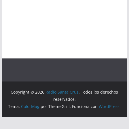
Copyright © 2026
Radio Santa Cruz
. Todos los derechos
reservados.
Tema:
ColorMag
por ThemeGrill. Funciona con
WordPress
.