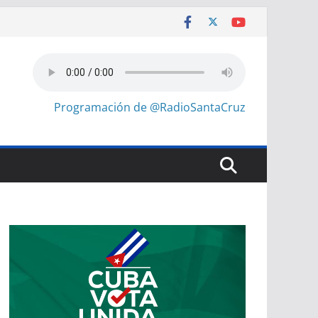
Programación de @RadioSantaCruz