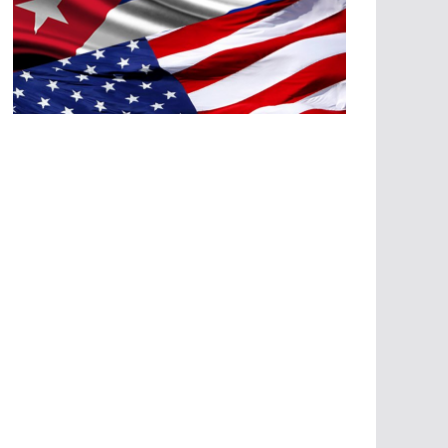
A
G
R
E
SI
O
N
E
S
E
C
O
N
Ó
M
IC
A
S
A
G
R
E