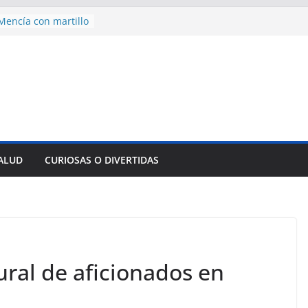
encía con martillo
 Domingo
 aniversario 65 con
mp contra Irán le
a en su propio
nsejo de Derechos
an cerco de
a Cuba
des para importar
SALUD
CURIOSAS O DIVERTIDAS
lsar la movilidad
a
ural de aficionados en