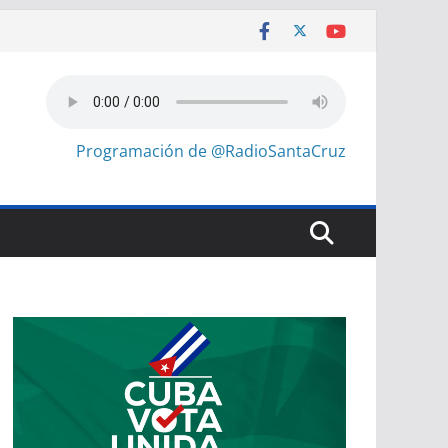
Programación de @RadioSantaCruz