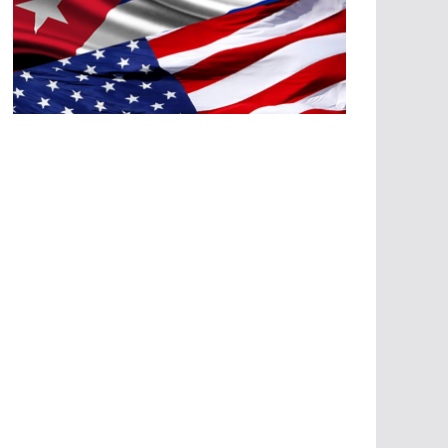
A
G
R
E
SI
O
N
E
S
E
C
O
N
Ó
M
IC
A
S
A
G
R
E