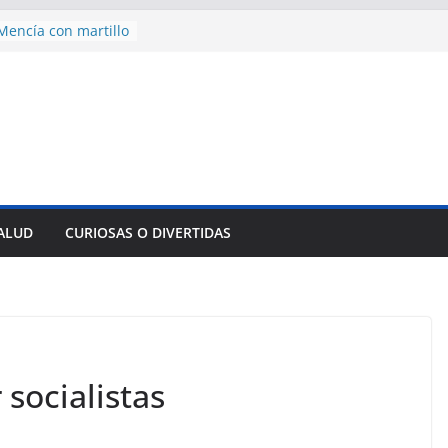
encía con martillo
 Domingo
 aniversario 65 con
mp contra Irán le
a en su propio
nsejo de Derechos
an cerco de
a Cuba
des para importar
SALUD
CURIOSAS O DIVERTIDAS
lsar la movilidad
a
socialistas