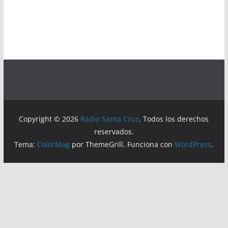
Copyright © 2026
Radio Santa Cruz
. Todos los derechos
reservados.
Tema:
ColorMag
por ThemeGrill. Funciona con
WordPress
.