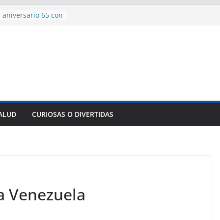
 aniversario 65 con
mp contra Irán le
a en su propio
de rescate en
plome parcial en
des para importar
lsar la movilidad
a
SALUD
CURIOSAS O DIVERTIDAS
encía con martillo
 Domingo
 a Venezuela