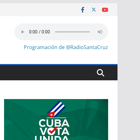
Programación de @RadioSantaCruz