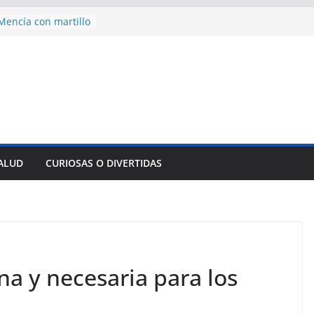
encía con martillo
 Domingo
 aniversario 65 con
mp contra Irán le
a en su propio
nsejo de Derechos
an cerco de
a Cuba
des para importar
SALUD
CURIOSAS O DIVERTIDAS
lsar la movilidad
a
na y necesaria para los