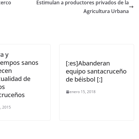
cerco
Estimulan a productores privados de la
Agricultura Urbana
a y
iempos sanos
[:es]Abanderan
ecen
equipo santacruceño
tualidad de
de béisbol [:]
os
enero 15, 2018
cruceños
, 2015