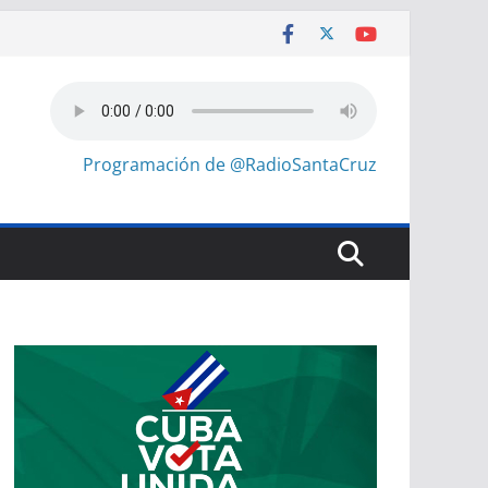
Programación de @RadioSantaCruz