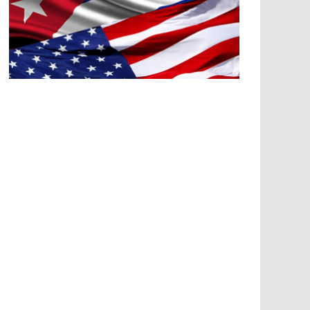
A
G
R
E
SI
O
N
E
S
E
C
O
N
Ó
M
IC
A
S
A
G
R
E