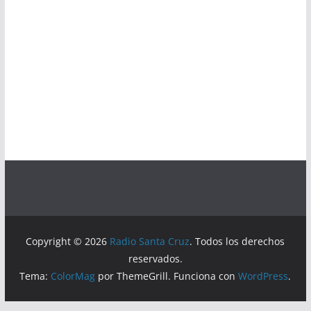
Copyright © 2026
Radio Santa Cruz
. Todos los derechos
reservados.
Tema:
ColorMag
por ThemeGrill. Funciona con
WordPress
.