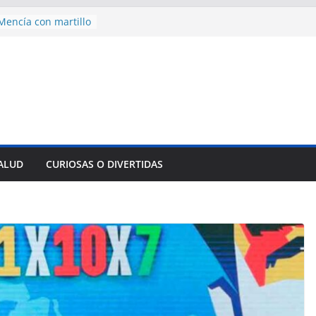
des para importar
lsar la movilidad
a
encía con martillo
 Domingo
 aniversario 65 con
mp contra Irán le
a en su propio
nsejo de Derechos
SALUD
CURIOSAS O DIVERTIDAS
an cerco de
a Cuba