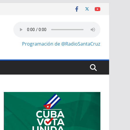
Programación de @RadioSantaCruz