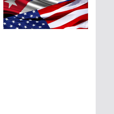
A
G
R
E
SI
O
N
E
S
E
C
O
N
Ó
M
IC
A
S
A
G
R
E