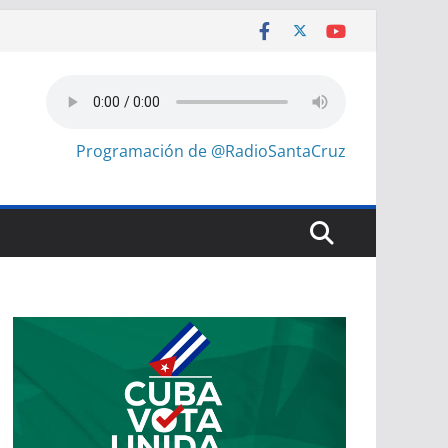
Programación de @RadioSantaCruz