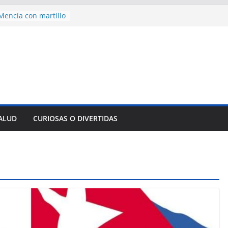
encía con martillo
 Domingo
 aniversario 65 con
mp contra Irán le
a en su propio
nsejo de Derechos
an cerco de
a Cuba
des para importar
SALUD
CURIOSAS O DIVERTIDAS
lsar la movilidad
a