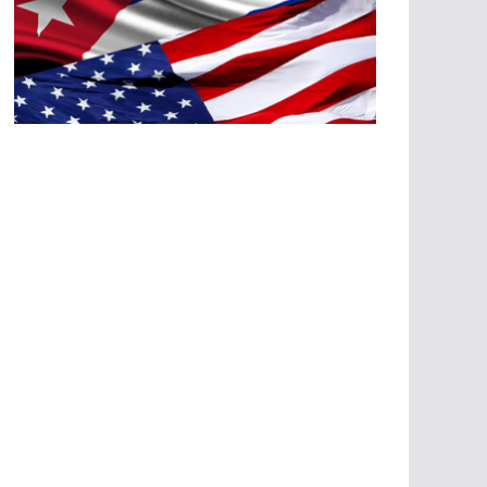
A
G
R
E
SI
O
N
E
S
E
C
O
N
Ó
M
IC
A
S
A
G
R
E