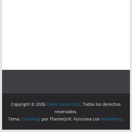
Copyright © 2026
Radio Santa Cruz
. Todos los derechos
reservados.
Tema:
ColorMag
por ThemeGrill. Funciona con
WordPress
.