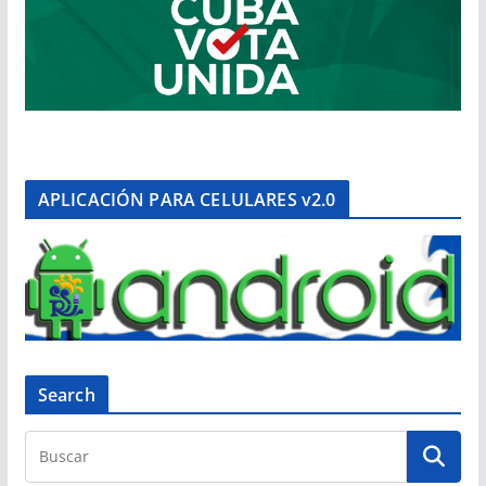
APLICACIÓN PARA CELULARES v2.0
Search