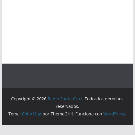
Copyright © 2026
Radio Santa Cruz
. Todos los derechos
reservados.
Tema:
ColorMag
por ThemeGrill. Funciona con
WordPress
.