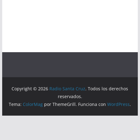
Copyright © 2026
Radio Santa Cruz
. Todos los derechos
reservados.
Tema:
ColorMag
por ThemeGrill. Funciona con
WordPress
.