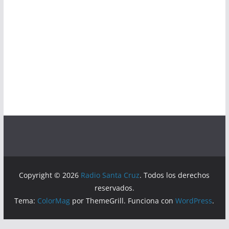
Copyright © 2026
Radio Santa Cruz
. Todos los derechos
reservados.
Tema:
ColorMag
por ThemeGrill. Funciona con
WordPress
.