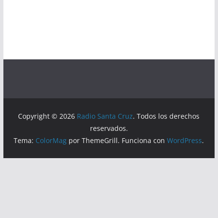
Copyright © 2026
Radio Santa Cruz
. Todos los derechos
reservados.
Tema:
ColorMag
por ThemeGrill. Funciona con
WordPress
.