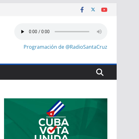
Programación de @RadioSantaCruz