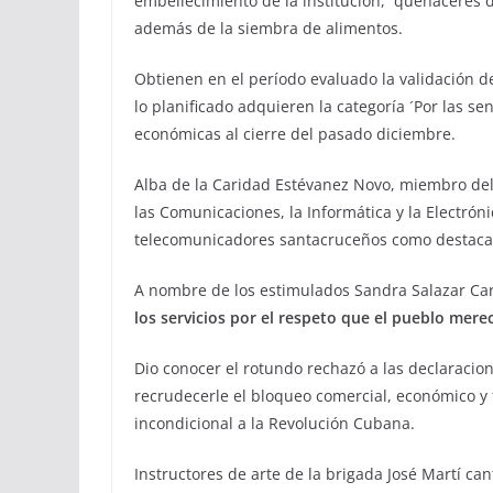
embellecimiento de la institución, quehaceres d
además de la siembra de alimentos.
Obtienen en el período evaluado la validación de
lo planificado adquieren la categoría ´Por las se
económicas al cierre del pasado diciembre.
Alba de la Caridad Estévanez Novo, miembro del 
las Comunicaciones, la Informática y la Electrón
telecomunicadores santacruceños como destacados
A nombre de los estimulados Sandra Salazar Car
los servicios por el respeto que el pueblo mere
Dio conocer el rotundo rechazó a las declaracio
recrudecerle el bloqueo comercial, económico y f
incondicional a la Revolución Cubana.
Instructores de arte de la brigada José Martí can