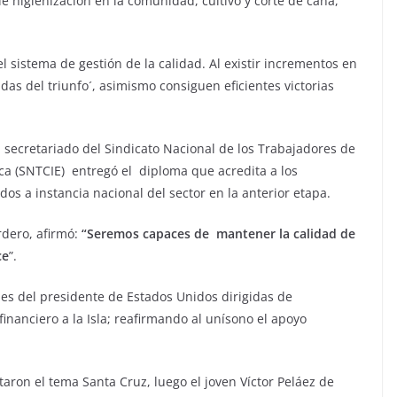
e higienización en la comunidad, cultivo y corte de caña,
l sistema de gestión de la calidad. Al existir incrementos en
ndas del triunfo´, asimismo consiguen eficientes victorias
secretariado del Sindicato Nacional de los Trabajadores de
ica (SNTCIE) entregó el diploma que acredita a los
 a instancia nacional del sector en la anterior etapa.
dero, afirmó:
“Seremos capaces de
mantener la calidad de
ce
”.
nes del presidente de Estados Unidos dirigidas de
inanciero a la Isla; reafirmando al unísono el apoyo
taron el tema Santa Cruz, luego el joven Víctor Peláez de