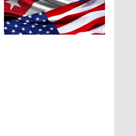
A
G
R
E
SI
O
N
E
S
E
C
O
N
Ó
M
IC
A
S
A
G
R
E