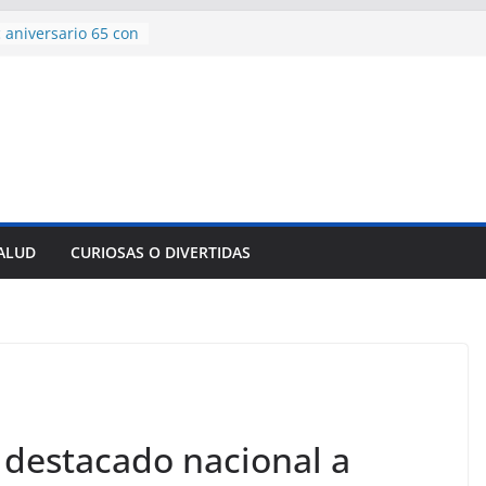
 aniversario 65 con
mp contra Irán le
a en su propio
nsejo de Derechos
an cerco de
a Cuba
des para importar
lsar la movilidad
a
SALUD
CURIOSAS O DIVERTIDAS
encía con martillo
 Domingo
destacado nacional a