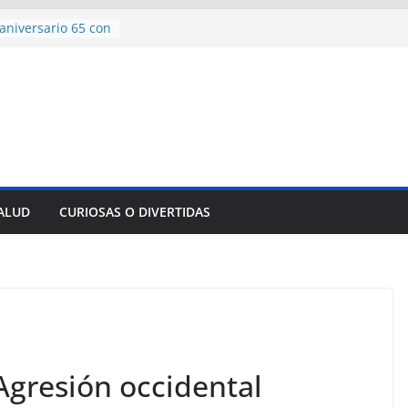
ncía con martillo
 Domingo
aniversario 65 con
mp contra Irán le
 en su propio
e rescate en
lome parcial en
es para importar
sar la movilidad
SALUD
CURIOSAS O DIVERTIDAS
 Agresión occidental