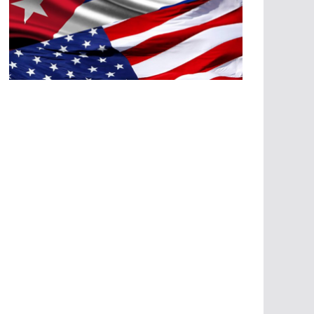
A
G
R
E
SI
O
N
E
S
E
C
O
N
Ó
M
IC
A
S
A
G
R
E