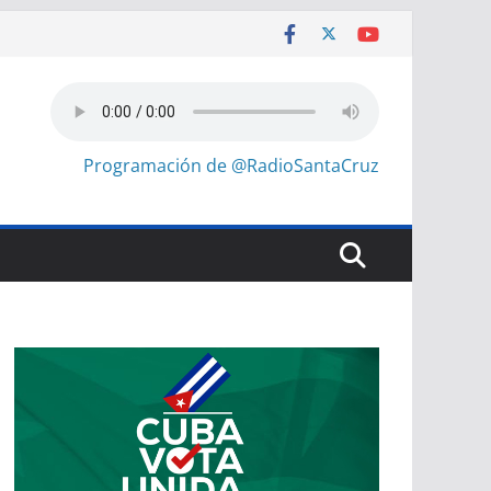
Programación de @RadioSantaCruz