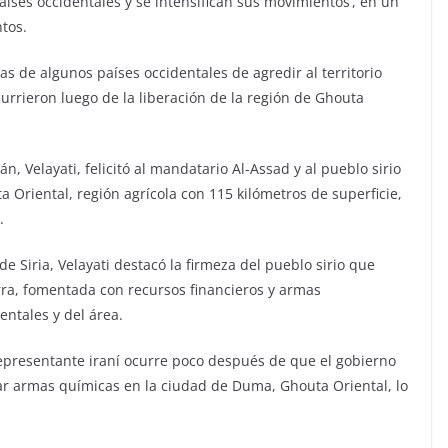
íses occidentales y se intensifican sus movimientos’, en un
tos.
s de algunos países occidentales de agredir al territorio
currieron luego de la liberación de la región de Ghouta
n, Velayati, felicitó al mandatario Al-Assad y al pueblo sirio
a Oriental, región agrícola con 115 kilómetros de superficie,
.
e Siria, Velayati destacó la firmeza del pueblo sirio que
ra, fomentada con recursos financieros y armas
entales y del área.
representante iraní ocurre poco después de que el gobierno
ar armas químicas en la ciudad de Duma, Ghouta Oriental, lo