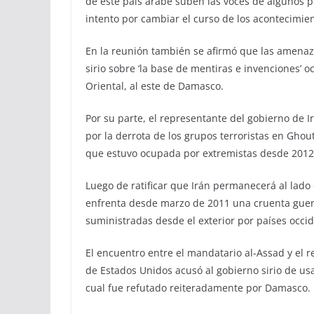
de este país árabe suben las voces de algunos pa
intento por cambiar el curso de los acontecimien
En la reunión también se afirmó que las amenaza
sirio sobre ‘la base de mentiras e invenciones’ o
Oriental, al este de Damasco.
Por su parte, el representante del gobierno de Irá
por la derrota de los grupos terroristas en Ghout
que estuvo ocupada por extremistas desde 2012
Luego de ratificar que Irán permanecerá al lado d
enfrenta desde marzo de 2011 una cruenta guer
suministradas desde el exterior por países occid
El encuentro entre el mandatario al-Assad y el 
de Estados Unidos acusó al gobierno sirio de us
cual fue refutado reiteradamente por Damasco.