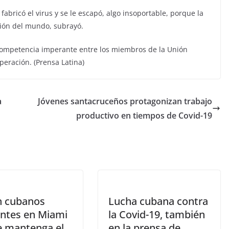
abricó el virus y se le escapó, algo insoportable, porque la
ción del mundo, subrayó.
e competencia imperante entre los miembros de la Unión
peración. (Prensa Latina)
a
Jóvenes santacruceños protagonizan trabajo
productivo en tiempos de Covid-19
n cubanos
Lucha cubana contra
entes en Miami
la Covid-19, también
e mantenga el
en la prensa de