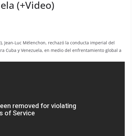
ela (+Video)
LFI), Jean-Luc Mélenchon, rechazó la conducta imperial del
ra Cuba y Venezuela, en medio del enfrentamiento global a