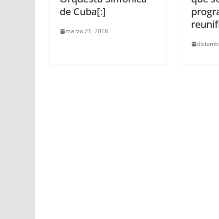
de Cuba[:]
progr
reunif
marzo 21, 2018
diciemb