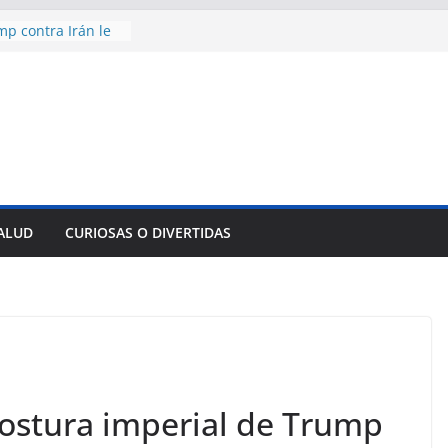
mp contra Irán le
 en su propio
e rescate en
lome parcial en
es para importar
sar la movilidad
ncía con martillo
 Domingo
SALUD
CURIOSAS O DIVERTIDAS
aniversario 65 con
ostura imperial de Trump