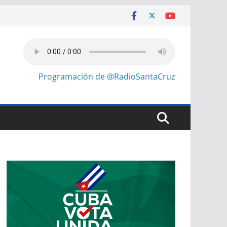
Programación de @RadioSantaCruz