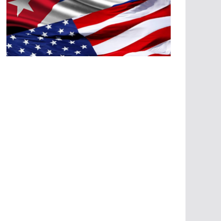
A
G
R
E
SI
O
N
E
S
E
C
O
N
Ó
M
IC
A
S
A
G
R
E