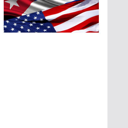
A
G
R
E
SI
O
N
E
S
E
C
O
N
Ó
M
IC
A
S
A
G
R
E