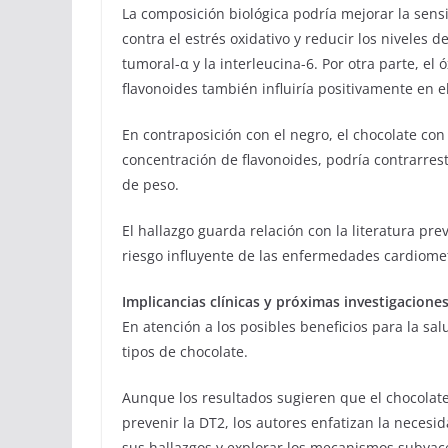
La composición biológica podría mejorar la sensib
contra el estrés oxidativo y reducir los niveles 
tumoral-α y la interleucina-6. Por otra parte, el 
flavonoides también influiría positivamente en e
En contraposición con el negro, el chocolate con
concentración de flavonoides, podría contrarres
de peso.
El hallazgo guarda relación con la literatura pr
riesgo influyente de las enfermedades cardiome
Implicancias clínicas y próximas investigacione
En atención a los posibles beneficios para la sal
tipos de chocolate.
Aunque los resultados sugieren que el chocolat
prevenir la DT2, los autores enfatizan la necesi
sus hallazgos y explorar los mecanismos subyac