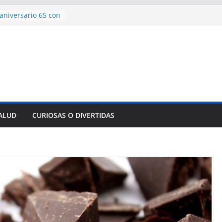
ncía con martillo
 Domingo
aniversario 65 con
mp contra Irán le
 en su propio
e rescate en
lome parcial en
es para importar
sar la movilidad
SALUD
CURIOSAS O DIVERTIDAS