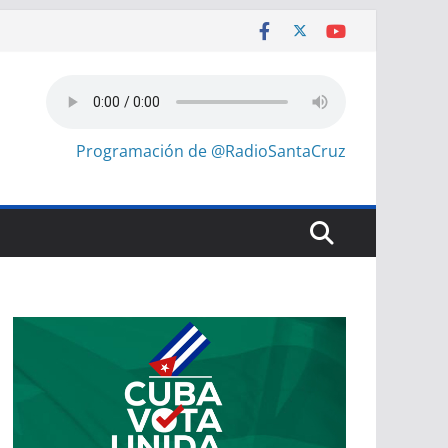
Programación de @RadioSantaCruz