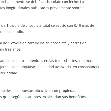
robablemente se debió al chocolate con leche. Los
ios longitudinales publicados previamente sobre el
 de 1 oz/día de chocolate total se asoció con 0,19 más de
odo de estudio.
sta de 1 oz/día de caramelos de chocolate y barras de
en tres años.
dad de los datos obtenidos en las tres cohortes, con más
mujeres posmenopáusicas de edad avanzada, en consonancia
nterioridad.
avonoides, compuestos bioactivos con propiedades
as que, según los autores, explicarían sus beneficios