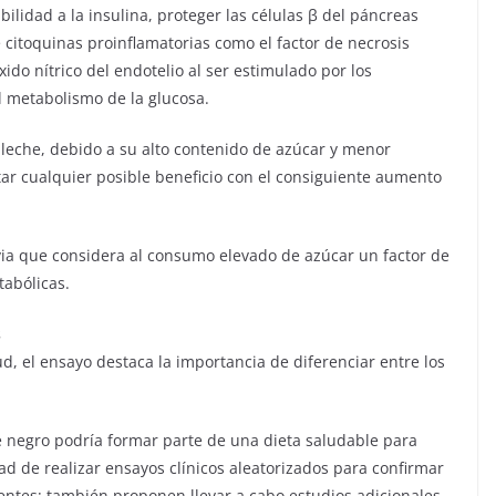
ilidad a la insulina, proteger las células β del páncreas
de citoquinas proinflamatorias como el factor de necrosis
óxido nítrico del endotelio al ser estimulado por los
l metabolismo de la glucosa.
 leche, debido a su alto contenido de azúcar y menor
tar cualquier posible beneficio con el consiguiente aumento
evia que considera al consumo elevado de azúcar un factor de
tabólicas.
s
ud, el ensayo destaca la importancia de diferenciar entre los
e negro podría formar parte de una dieta saludable para
dad de realizar ensayos clínicos aleatorizados para confirmar
entes; también proponen llevar a cabo estudios adicionales