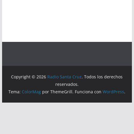
Copyright © 2026
Radio Santa Cruz
. Todos los derechos
reservados.
Tema:
ColorMag
por ThemeGrill. Funciona con
WordPress
.