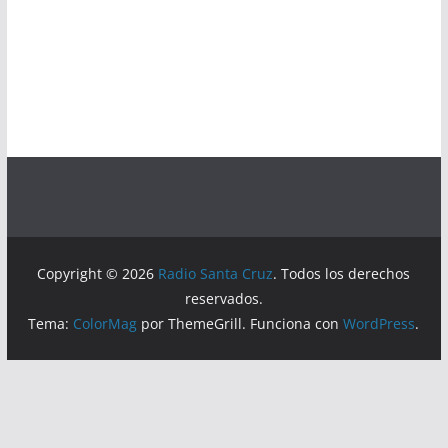
Copyright © 2026
Radio Santa Cruz
. Todos los derechos
reservados.
Tema:
ColorMag
por ThemeGrill. Funciona con
WordPress
.