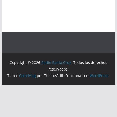
Copyright © 2026
Radio Santa Cruz
. Todos los derechos
reservados.
Tema:
ColorMag
por ThemeGrill. Funciona con
WordPress
.