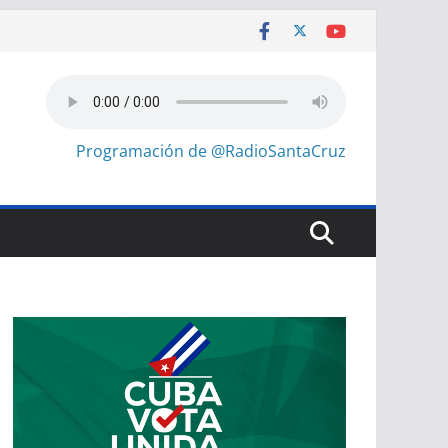
Programación de @RadioSantaCruz