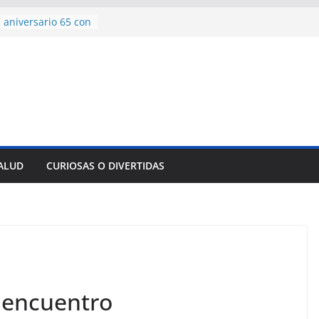
 aniversario 65 con
mp contra Irán le
a en su propio
de rescate en
plome parcial en
des para importar
lsar la movilidad
a
SALUD
CURIOSAS O DIVERTIDAS
encía con martillo
 Domingo
a encuentro