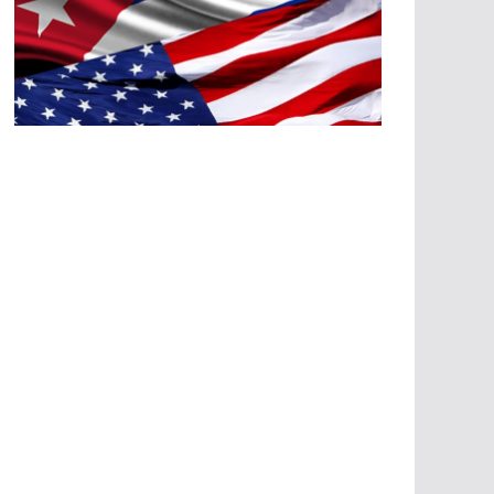
A
G
R
E
SI
O
N
E
S
E
C
O
N
Ó
M
IC
A
S
A
G
R
E