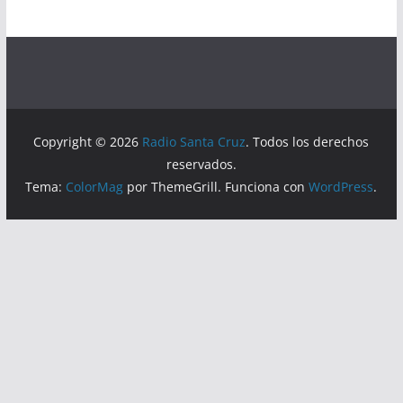
Copyright © 2026
Radio Santa Cruz
. Todos los derechos
reservados.
Tema:
ColorMag
por ThemeGrill. Funciona con
WordPress
.