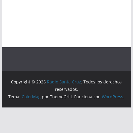
Copyright © 2026
Radio Santa Cruz
. Todos los derechos
reservados.
Tema:
ColorMag
por ThemeGrill. Funciona con
WordPress
.