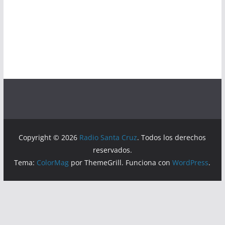
Copyright © 2026
Radio Santa Cruz
. Todos los derechos
reservados.
Tema:
ColorMag
por ThemeGrill. Funciona con
WordPress
.