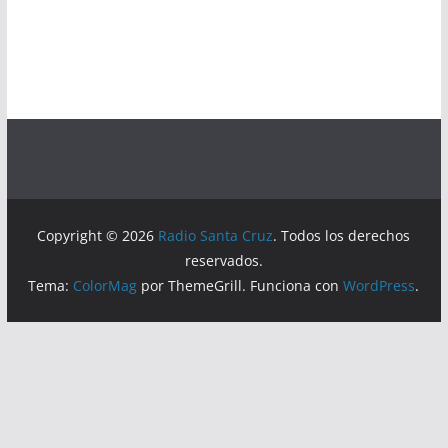
Copyright © 2026
Radio Santa Cruz
. Todos los derechos
reservados.
Tema:
ColorMag
por ThemeGrill. Funciona con
WordPress
.