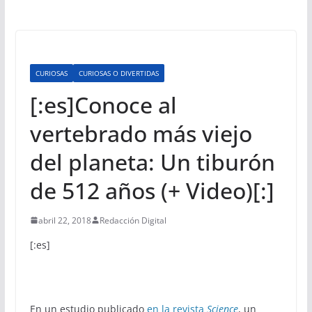
CURIOSAS
CURIOSAS O DIVERTIDAS
[:es]Conoce al
vertebrado más viejo
del planeta: Un tiburón
de 512 años (+ Video)[:]
abril 22, 2018
Redacción Digital
[:es]
En un estudio publicado
en la revista
Science
, un