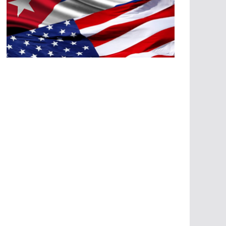
A
G
R
E
SI
O
N
E
S
E
C
O
N
Ó
M
IC
A
S
A
G
R
E