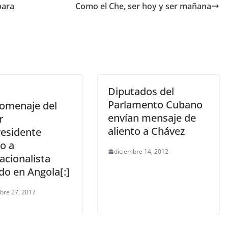
para
Como el Che, ser hoy y ser mañana
Diputados del
Parlamento Cubano
Homenaje del
envían mensaje de
r
aliento a Chávez
residente
o a
diciembre 14, 2012
acionalista
ido en Angola[:]
bre 27, 2017