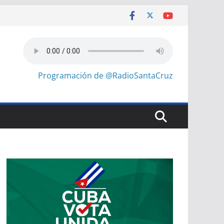
Programación de @RadioSantaCruz