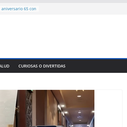
encía con martillo
 Domingo
 aniversario 65 con
mp contra Irán le
a en su propio
de rescate en
plome parcial en
des para importar
lsar la movilidad
SALUD
CURIOSAS O DIVERTIDAS
a