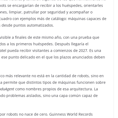
bots se encargarían de recibir a los huéspedes, orientarles
ones, limpiar, patrullar por seguridad y acompañar o
el cuadro con ejemplos más de catálogo: máquinas capaces de
os desde puntos automatizados.
 visible a finales de este mismo año, con una prueba que
ados a los primeros huéspedes. Después llegaría el
hotel pueda recibir visitantes a comienzos de 2027. Es una
n ese punto delicado en el que los plazos anunciados deben
nico más relevante no está en la cantidad de robots, sino en
a permite que distintos tipos de máquinas funcionen sobre
uduAgent
como nombres propios de esa arquitectura. La
endo problemas aislados, sino una capa común capaz de
o por robots no nace de cero. Guinness World Records