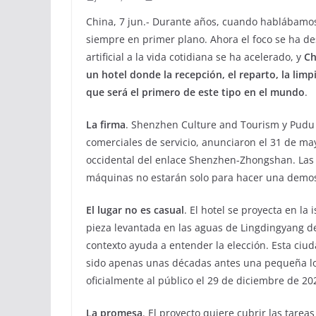
China, 7 jun.- Durante años, cuando hablábamos
siempre en primer plano. Ahora el foco se ha desp
artificial a la vida cotidiana se ha acelerado, y
Ch
un hotel donde la recepción, el reparto, la li
que será el primero de este tipo en el mundo
.
La firma
. Shenzhen Culture and Tourism y Pudu 
comerciales de servicio, anunciaron el 31 de mayo
occidental del enlace Shenzhen-Zhongshan. Las
máquinas no estarán solo para hacer una demostr
El lugar no es casual
. El hotel se proyecta en la
pieza levantada en las aguas de Lingdingyang de
contexto ayuda a entender la elección. Esta ciu
sido apenas unas décadas antes una pequeña loc
oficialmente al público el 29 de diciembre de 20
La promesa
. El proyecto quiere cubrir las tare