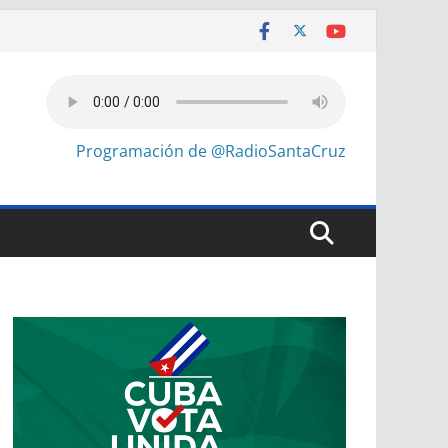
Programación de @RadioSantaCruz