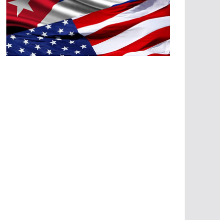
A
G
R
E
SI
O
N
E
S
E
C
O
N
Ó
M
IC
A
S
A
G
R
E