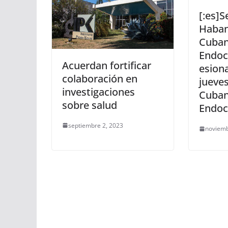
[:es]S
Haban
Cuban
Endoc
Acuerdan fortificar
esion
colaboración en
jueve
investigaciones
Cuban
sobre salud
Endocr
septiembre 2, 2023
noviemb