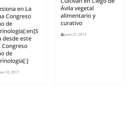
Cultivan en Ciego de
Ávila vegetal
esiona en La
alimentario y
a Congreso
curativo
o de
rinología[:en]S
junio 27, 2013
a desde este
s Congreso
o de
inología[:]
re 10, 2017