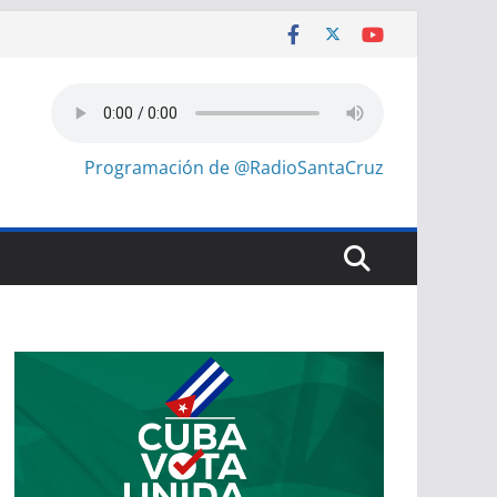
Programación de @RadioSantaCruz