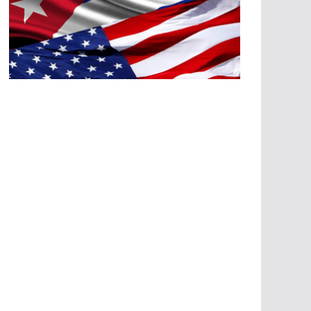
A
G
R
E
SI
O
N
E
S
E
C
O
N
Ó
M
IC
A
S
A
G
R
E