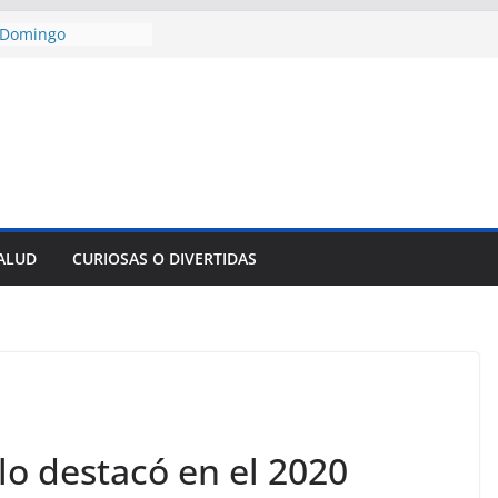
encía con martillo
 Domingo
 aniversario 65 con
mp contra Irán le
a en su propio
de rescate en
plome parcial en
des para importar
SALUD
CURIOSAS O DIVERTIDAS
lsar la movilidad
a
lo destacó en el 2020